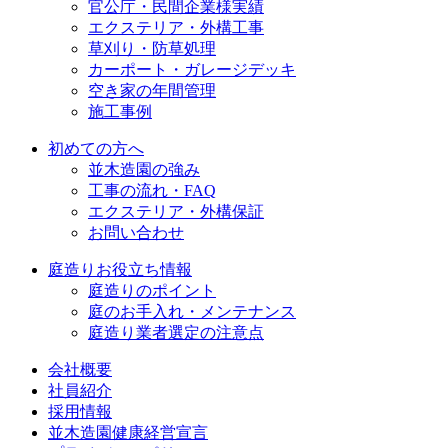
官公庁・民間企業様実績
エクステリア・外構工事
草刈り・防草処理
カーポート・ガレージデッキ
空き家の年間管理
施工事例
初めての方へ
並木造園の強み
工事の流れ・FAQ
エクステリア・外構保証
お問い合わせ
庭造りお役立ち情報
庭造りのポイント
庭のお手入れ・メンテナンス
庭造り業者選定の注意点
会社概要
社員紹介
採用情報
並木造園健康経営宣言